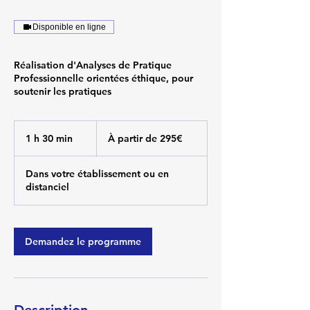
Disponible en ligne
Réalisation d'Analyses de Pratique
Professionnelle orientées éthique, pour
soutenir les pratiques
À
partir
1 h 30 min
1
À partir de 295€
de
295€
3
0
Dans votre établissement ou en
m
distanciel
i
n
Demandez le programme